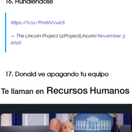
16. Hundiéndose
https://t.co/Pm6lVvvioS
— The Lincoln Project (@ProjectLincoln)
November 3,
2020
17. Donald ve apagando tu equipo