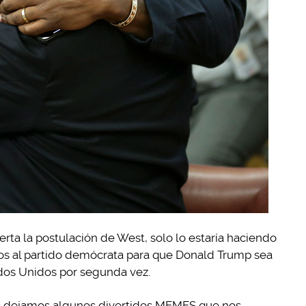
erta la postulación de West, solo lo estaría haciendo
tos al partido demócrata para que Donald Trump sea
dos Unidos por segunda vez.
es dejamos algunos divertidos MEMES que nos