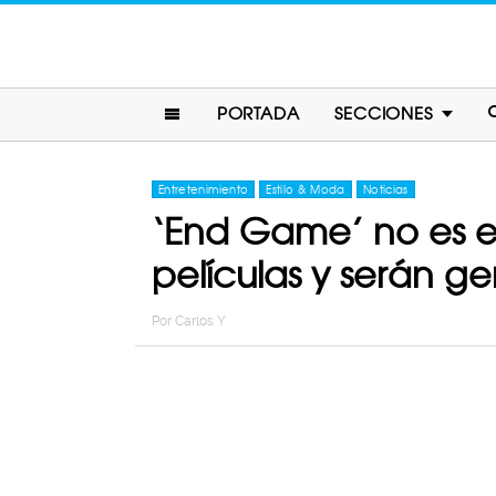
PORTADA
SECCIONES
Entretenimiento
Estilo & Moda
Noticias
‘End Game’ no es el
películas y serán ge
Por
Carlos Y