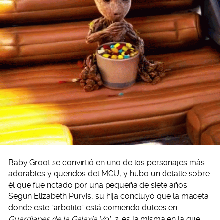
Baby Groot se convirtió en uno de los personajes más
adorables y queridos del MCU, y hubo un detalle sobre
él que fue notado por una pequeña de siete años.
Según Elizabeth Purvis, su hija concluyó que la maceta
donde este “arbolito” está comiendo dulces en
Guardianes de la Galaxia Vol. 2
es la misma en la que