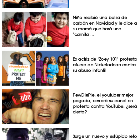
Niño recibió una bolsa de
carbón en Navidad y le dice a
su mamá que hará una
‘carnita ...
Ex actriz de ‘Zoey 101’ protesta
afuera de Nickelodeon contra
su abuso infantil
PewDiePie, el youtuber mejor
pagado, cerrará su canal en
protesta contra YouTube, ¿será
cierto?
Surge un nuevo y estúpido reto