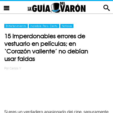
Entretenimiento
Increíble Pero Cierto
Noticias
15 Imperdonables errores de
vestuario en películas; en
‘Corazón valiente’ no debían
usar faldas
Por
Carlos Y
Si eres un verdadero apasionado del cine, seguramente