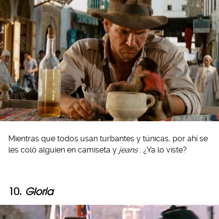
Mientras que todos usan turbantes y túnicas, por ahí se
les coló alguien en camiseta y
jeans
. ¿Ya lo viste?
10.
Gloria