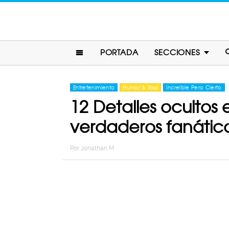
PORTADA
SECCIONES
Entretenimiento
Humor & Risa
Increíble Pero Cierto
12 Detalles ocultos 
verdaderos fanátic
Por
Jonathan M