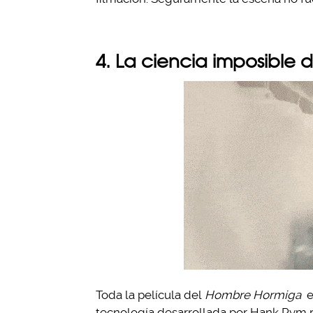
4. La ciencia imposible 
Toda la película del
Hombre Hormiga
e
tecnología desarrollada por Hank Pym re