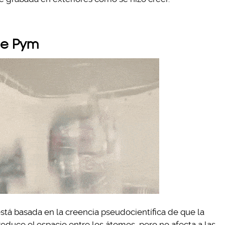
de Pym
stá basada en la creencia pseudocientífica de que la
duce el espacio entre los átomos, pero no afecta a las