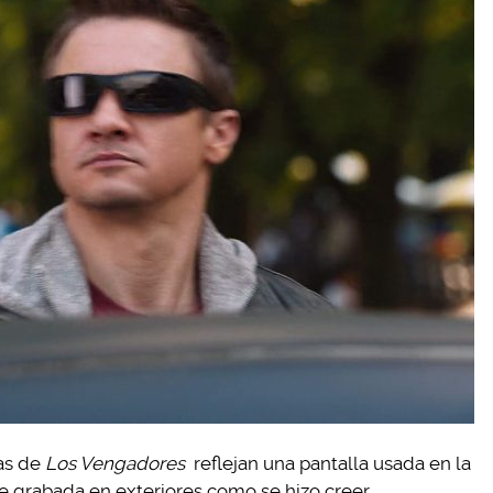
nas de
Los Vengadores
reflejan una pantalla usada en la
e grabada en exteriores como se hizo creer.