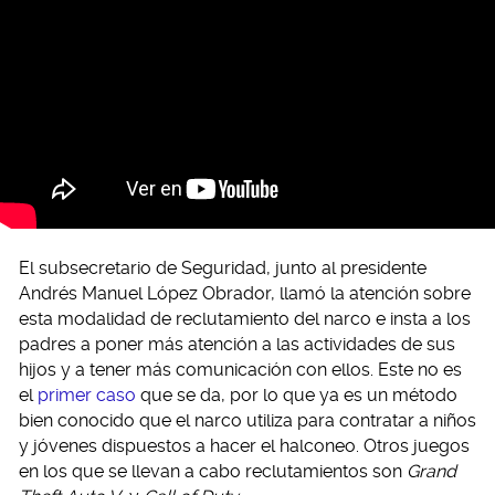
El subsecretario de Seguridad, junto al presidente
Andrés Manuel López Obrador, llamó la atención sobre
esta modalidad de reclutamiento del narco e insta a los
padres a poner más atención a las actividades de sus
hijos y a tener más comunicación con ellos. Este no es
el
primer caso
que se da, por lo que ya es un método
bien conocido que el narco utiliza para contratar a niños
y jóvenes dispuestos a hacer el halconeo. Otros juegos
en los que se llevan a cabo reclutamientos son
Grand