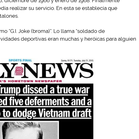
66, diciembre de 1966 y enero de 1968. Finalmente
a realizar su servicio. En esta se establecía que
talones.
omo “G.I. Joke (broma)”. Lo llama “soldado de
tividades deportivas eran muchas y heróicas para alguien