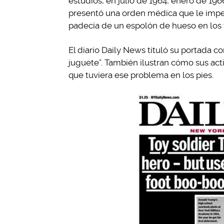
estudios, en julio de 1964, enero de 19
presentó una orden médica que le impedí
padecía de un espolón de hueso en los 
El diario Daily News tituló su portada c
juguete”. También ilustran cómo sus ac
que tuviera ese problema en los pies.