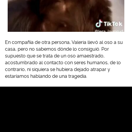
En compañía de otra persona, Valeria llevó al oso a su
casa, pero no sabemos dónde lo consiguió. Por
supuesto que se trata de un oso amaestrado,
acostumbrado al contacto con seres humanos, de lo
contrario, ni siquiera se hubiera dejado atrapar y
estaríamos hablando de una tragedia.