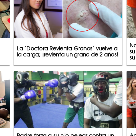
No
La ‘Doctora Revienta Granos’ vuelve a
su
la carga; ¡revienta un grano de 2 años!
su
Padre forza a su hijo pelear contra un
Ag