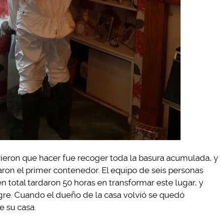
eron que hacer fue recoger toda la basura acumulada, y
aron el primer contenedor. El equipo de seis personas
 total tardaron 50 horas en transformar este lugar, y
re. Cuando el dueño de la casa volvió se quedó
 su casa.