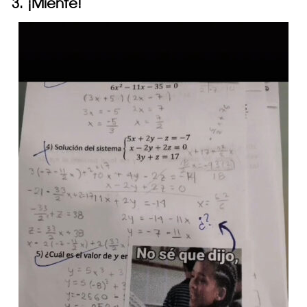
3. ¡Miente!