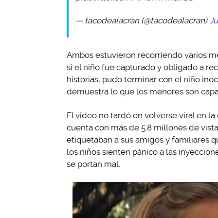
— tacodealacran (@tacodealacran)
Ju
Ambos estuvieron recorriendo varios met
si el niño fue capturado y obligado a re
historias, pudo terminar con el niño ino
demuestra lo que los menores son capac
El video no tardó en volverse viral en l
cuenta con más de 5.8 millones de vist
etiquetaban a sus amigos y familiares q
los niños sienten pánico a las inyeccio
se portan mal.