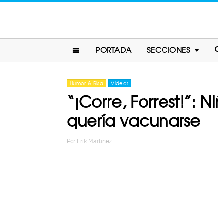
PORTADA
SECCIONES
Humor & Risa
Videos
“¡Corre, Forrest!”: 
quería vacunarse
Por
Erik Martinez