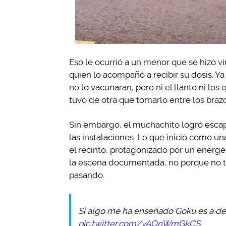
Eso le ocurrió a un menor que se hizo v
quien lo acompañó a recibir su dosis. Ya 
no lo vacunaran, pero ni el llanto ni lo
tuvo de otra que tomarlo entre los braz
Sin embargo, el muchachito logró escap
las instalaciones. Lo que inició como u
el recinto, protagonizado por un energét
la escena documentada, no porque no tu
pasando.
Si algo me ha enseñado Goku es a des
pic.twitter.com/vAOnWmGkCS