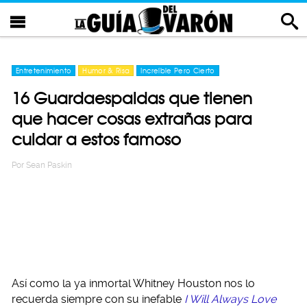
Entretenimiento
Humor & Risa
Increíble Pero Cierto
16 Guardaespaldas que tienen
que hacer cosas extrañas para
cuidar a estos famoso
Por
Sean Paskin
Así como la ya inmortal Whitney Houston nos lo
recuerda siempre con su inefable
I Will Always Love