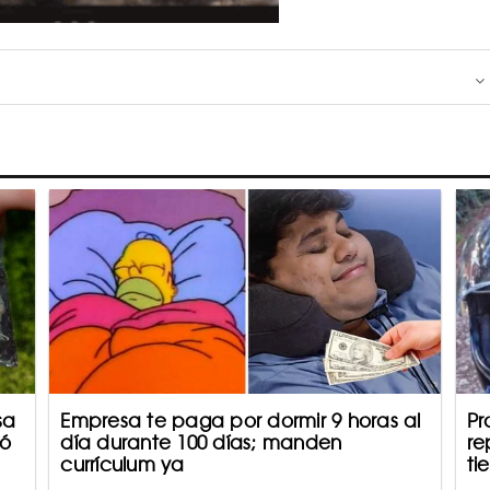
sa
Empresa te paga por dormir 9 horas al
Pr
ió
día durante 100 días; manden
re
currículum ya
ti