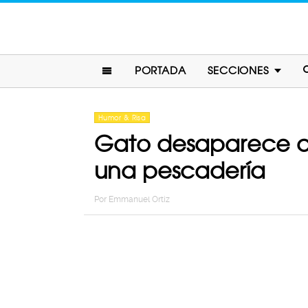
PORTADA
SECCIONES
Humor & Risa
Gato desaparece du
una pescadería
Por
Emmanuel Ortiz