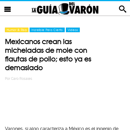
Humor & Risa
Increíble Pero Cierto
Videos
Mexicanos crean las
micheladas de mole con
flautas de pollo; esto ya es
demasiado
Por
Caro Rosales
Varones, si algo caracteriza a México es el ingenio de