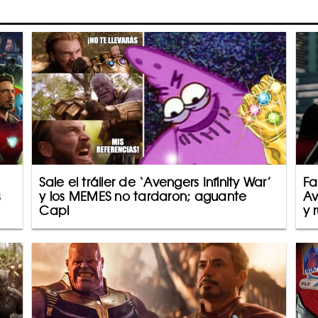
Sale el tráiler de ‘Avengers Infinity War’
Fa
s
y los MEMES no tardaron; aguante
Av
Capi
y 