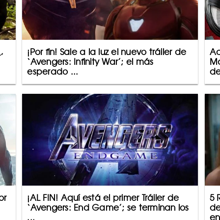
¡Por fin! Sale a la luz el nuevo tráiler de
Aq
’
‘Avengers: Infinity War’; el más
Ma
esperado ...
de
or
¡AL FIN! Aquí está el primer Tráiler de
5 
‘Avengers: End Game’; se terminan los
de
...
en