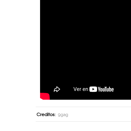
Creditos:
9gag