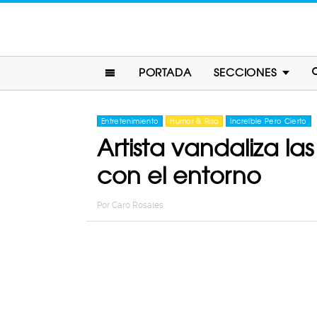
PORTADA
SECCIONES
Entretenimiento
Humor & Risa
Increíble Pero Cierto
Artista vandaliza la
con el entorno
Por
Caro Rosales