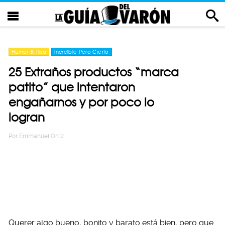
Humor & Risa
Increíble Pero Cierto
25 Extraños productos “marca
patito” que intentaron
engañarnos y por poco lo
logran
Por
Emmanuel Ortiz
Querer algo bueno, bonito y barato está bien, pero que