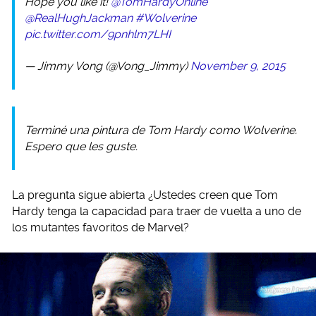
Hope you like it!
@TomHardyOnline
@RealHughJackman
#Wolverine
pic.twitter.com/9pnhlm7LHI
— Jimmy Vong (@Vong_Jimmy)
November 9, 2015
Terminé una pintura de Tom Hardy como Wolverine.
Espero que les guste.
La pregunta sigue abierta ¿Ustedes creen que Tom
Hardy tenga la capacidad para traer de vuelta a uno de
los mutantes favoritos de Marvel?