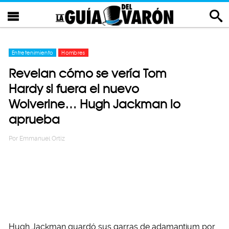
Entretenimiento
Hombres
Revelan cómo se vería Tom
Hardy si fuera el nuevo
Wolverine… Hugh Jackman lo
aprueba
Por
Emmanuel Ortiz
Hugh Jackman guardó sus garras de adamantium por