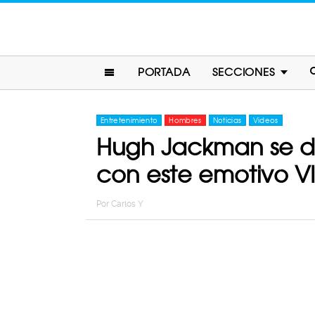
PORTADA
SECCIONES
Entretenimiento
Hombres
Noticias
Videos
Hugh Jackman se des
con este emotivo V
Por
Carlos Y