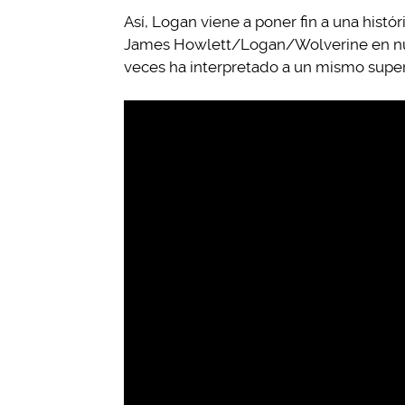
Así, Logan viene a poner fin a una histó
James Howlett/Logan/Wolverine en nue
veces ha interpretado a un mismo super