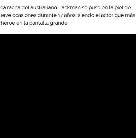
rica racha del australiano: Jackman se puso en la piel de
ve ocasiones durante 17 años, siendo el actor que más
héroe en la pantalla grande