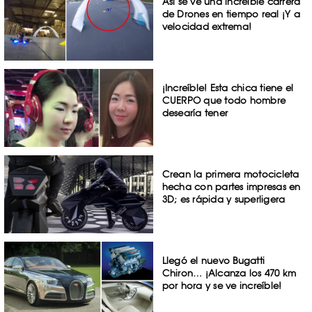
Así se ve una increíble carrera
de Drones en tiempo real ¡Y a
velocidad extrema!
¡Increíble! Esta chica tiene el
CUERPO que todo hombre
desearía tener
Crean la primera motocicleta
hecha con partes impresas en
3D; es rápida y superligera
Llegó el nuevo Bugatti
Chiron… ¡Alcanza los 470 km
por hora y se ve increíble!