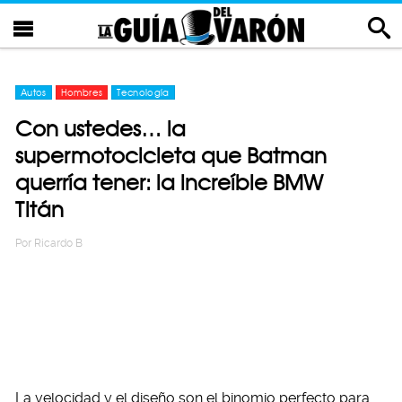
Autos
Hombres
Tecnología
Con ustedes… la
supermotocicleta que Batman
querría tener: la increíble BMW
Titán
Por
Ricardo B
La velocidad y el diseño son el binomio perfecto para