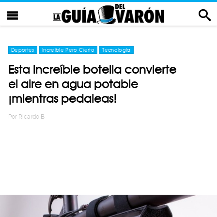
Deportes
Increíble Pero Cierto
Tecnología
Esta increíble botella convierte
el aire en agua potable
¡mientras pedaleas!
Por
Ricardo B