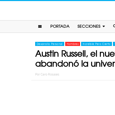
PORTADA
SECCIONES
Desarrollo Personal
Hombres
Increíble Pero Cierto
Austin Russell, el 
abandonó la univer
Por
Caro Rosales