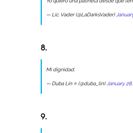
Yo quiero una patineta desde que ten
— Lic. Vader (@LaDarksVader)
January
8.
Mi dignidad.
— Duba Lín ⭐️ (@duba_lin)
January 28,
9.