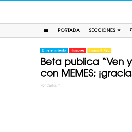
PORTADA
SECCIONES
Entretenimiento
Hombres
Humor & Risa
Beta publica “Ven y
con MEMES; ¡gracias
Por
Carlos Y