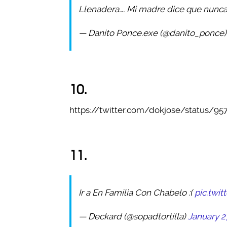
Llenadera…. Mi madre dice que nunca
— Danito Ponce.exe (@danito_ponce
10.
https://twitter.com/dokjose/status/9
11.
Ir a En Familia Con Chabelo :(
pic.twi
— Deckard (@sopadtortilla)
January 2