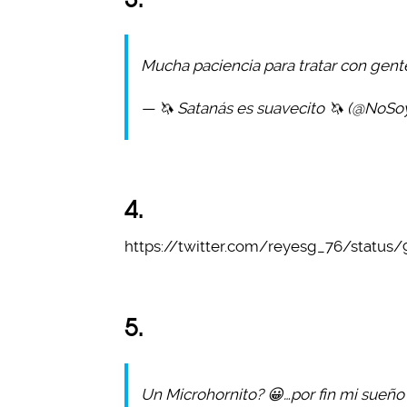
Mucha paciencia para tratar con gente
— 🦄 Satanás es suavecito 🦄 (@NoSo
4.
https://twitter.com/reyesg_76/status
5.
Un Microhornito? 😀…por fin mi sueño