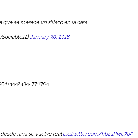
 que se merece un sillazo en la cara
ySociable12)
January 30, 2018
/958144424344776704
 desde niña se vuelve real
pic.twitter.com/hbzuPwe7b5