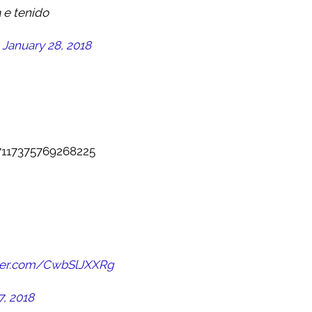
 e tenido
)
January 28, 2018
57117375769268225
tter.com/CwbSlJXXRg
7, 2018