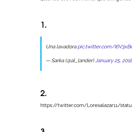
1.
Una lavadora
pic.twitter.com/I6V3xB
— Sarka (@al_lander)
January 25, 201
2.
https://twitter.com/Loresalazar11/st
3.