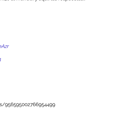
eAzr
8
atus/956595002766954499