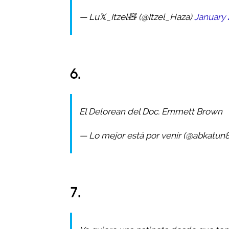
— Lu𝕏_Itzel🧸 (@Itzel_Haza)
January 
6.
El Delorean del Doc. Emmett Brown
— Lo mejor está por venir (@abkatun
7.