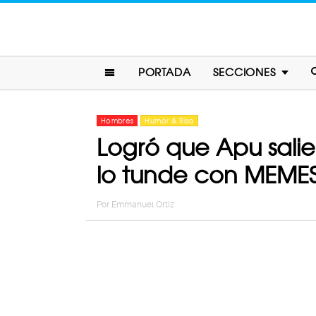
PORTADA
SECCIONES
Hombres
Humor & Risa
Logró que Apu salie
lo tunde con MEME
Por
Emmanuel Ortiz