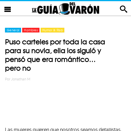
General
Hombres
Humor & Risa
Puso carteles por toda la casa
para su novia, ella los siguió y
pensó que era romántico…
pero no
Por
Jonathan M
Las mujeres quieren que nosotros seamos detallistas,