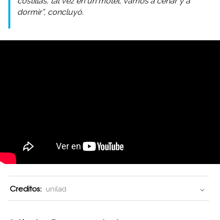
costillas, tal vez en un motel, vamos a cenar y a
dormir”, concluyó.
Creditos:
unilad