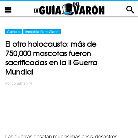
General
Increíble Pero Cierto
El otro holocausto: más de
750,000 mascotas fueron
sacrificadas en la II Guerra
Mundial
Por
Jonathan M
Las guerras desatan muchísimas crisis: desastres