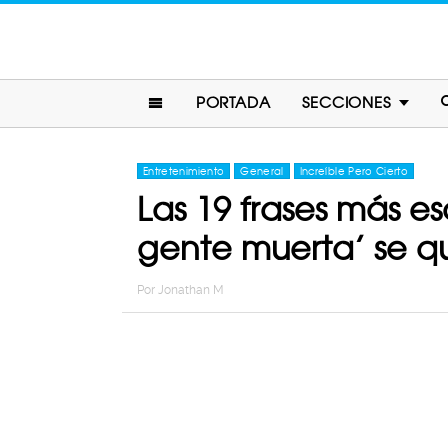
PORTADA
SECCIONES
Entretenimiento
General
Increíble Pero Cierto
Las 19 frases más es
gente muerta’ se q
Por
Jonathan M