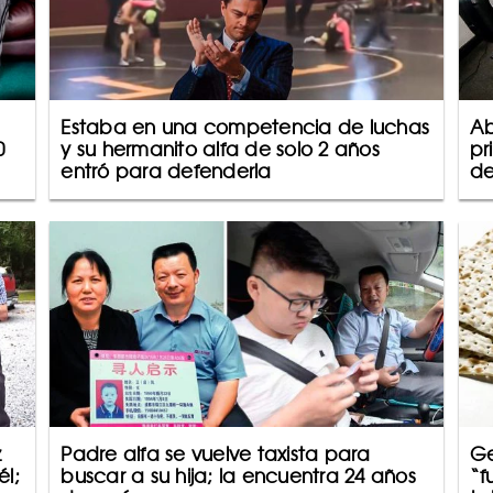
Estaba en una competencia de luchas
Ab
0
y su hermanito alfa de solo 2 años
pr
entró para defenderla
de
z
Padre alfa se vuelve taxista para
Ge
él;
buscar a su hija; la encuentra 24 años
“f