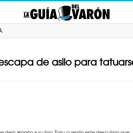
scapa de asilo para tatuarse
ue dejó atónito a su hijo Tony cuando éste descubrió que