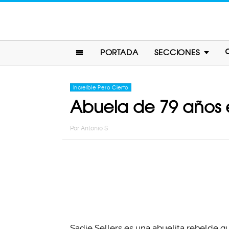
PORTADA
SECCIONES
Increíble Pero Cierto
Abuela de 79 años e
Por
Antonio S
Sadie Sellers es una abuelita rebelde q