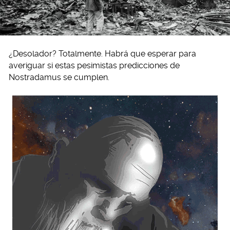
¿Desolador? Totalmente. Habrá que esperar para
averiguar si estas pesimistas predicciones de
Nostradamus se cumplen.