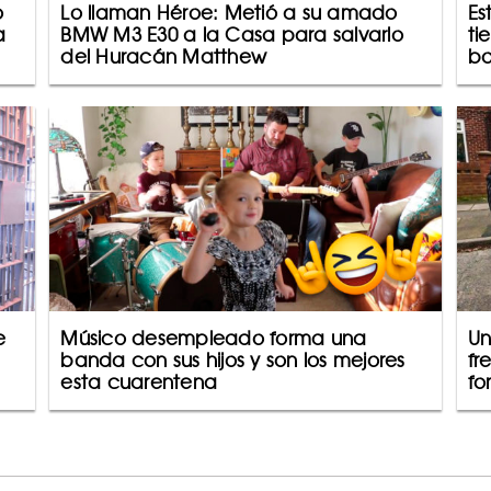
o
Lo llaman Héroe: Metió a su amado
Es
a
BMW M3 E30 a la Casa para salvarlo
ti
del Huracán Matthew
bo
e
Músico desempleado forma una
Un
banda con sus hijos y son los mejores
fr
esta cuarentena
fo