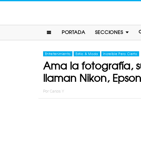
PORTADA
SECCIONES
Entretenimiento
Estilo & Moda
Increíble Pero Cierto
Ama la fotografía, 
llaman Nikon, Epso
Por
Carlos Y