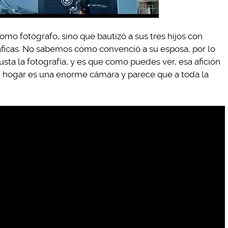
omo fotógrafo, sino que bautizó a sus tres hijos con
icas. No sabemos cómo convenció a su esposa, por lo
ta la fotografía, y es que como puedes ver, esa afición
 Su hogar es una enorme cámara y parece que a toda la