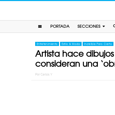
PORTADA
SECCIONES
Entretenimiento
Estilo & Moda
Increíble Pero Cierto
Artista hace dibujo
consideran una ‘ob
Por
Carlos Y