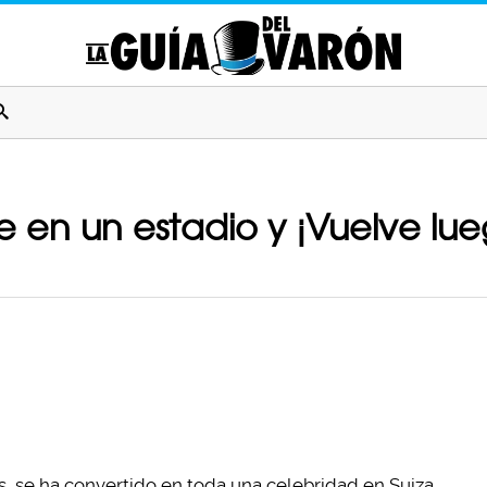
e en un estadio y ¡Vuelve lu
s, se ha convertido en toda una celebridad en Suiza