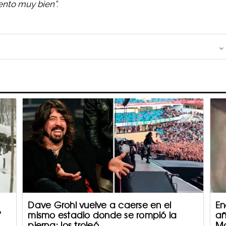
ento muy bien”.
Dave Grohl vuelve a caerse en el
En
7
mismo estadio donde se rompió la
añ
pierna; los troleó
Ma