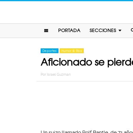
PORTADA
SECCIONES
Deportes
Humor & Risa
Aficionado se pierd
Por
Israel Guzman
Un suizo llamado Rolf Bantle, de 71 año