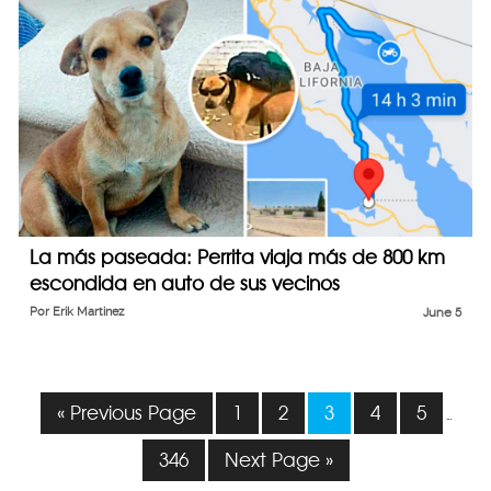
La más paseada: Perrita viaja más de 800 km
escondida en auto de sus vecinos
Por
Erik Martinez
June 5
« Previous Page
1
2
3
4
5
…
346
Next Page »