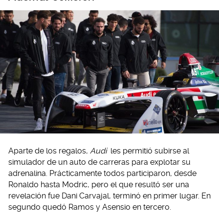
Aparte de los regalos,
Audi
les permitió subirse al
simulador de un auto de carreras para explotar su
adrenalina. Prácticamente todos participaron, desde
Ronaldo hasta Modric, pero el que resultó ser una
revelación fue Dani Carvajal, terminó en primer lugar. En
segundo quedó Ramos y Asensio en tercero.