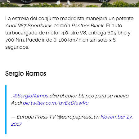
La estrella del conjunto madridista manejará un potente
Audi RS7 Sportback
edición
Panther Black
. El auto
turbocargado de motor 4.0-litre V8, entrega 605 bhp y
700 Nm. Puede ir de 0-100 km/h en tan solo 3.6
segundos.
Sergio Ramos
.
@SergioRamos
elije el color blanco para su nuevo
Audi
pic.twitter.com/qvE4DfawVu
— Europa Press TV (@europapress_tv)
November 23,
2017