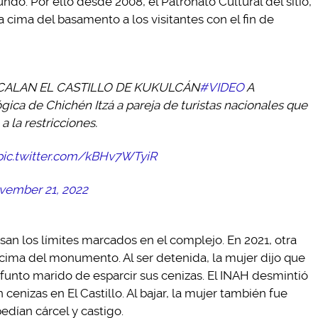
undo. Por ello desde 2008, el Patronato Cultural del sitio,
a cima del basamento a los visitantes con el fin de
CALAN EL CASTILLO DE KUKULCÁN
#VIDEO
A
ica de Chichén Itzá a pareja de turistas nacionales que
a la restricciones.
pic.twitter.com/kBHv7WTyiR
vember 21, 2022
esan los límites marcados en el complejo. En 2021, otra
cima del monumento. Al ser detenida, la mujer dijo que
unto marido de esparcir sus cenizas. El INAH desmintió
 cenizas en El Castillo. Al bajar, la mujer también fue
dían cárcel y castigo.