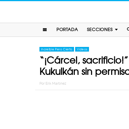
PORTADA
SECCIONES
Increíble Pero Cierto
Videos
“¡Cárcel, sacrificio!
Kukulkán sin permis
Por
Erik Martinez