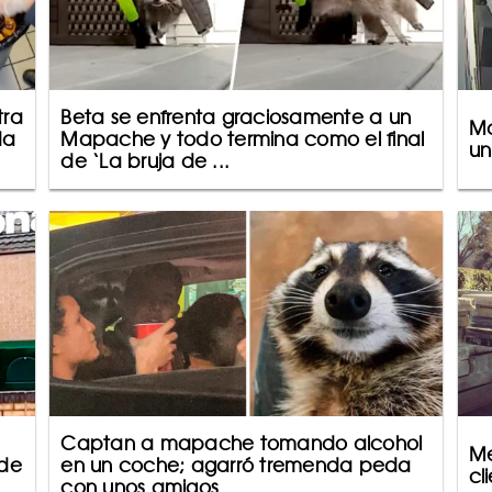
tra
Beta se enfrenta graciosamente a un
Ma
da
Mapache y todo termina como el final
un
de ‘La bruja de ...
Captan a mapache tomando alcohol
Me
 de
en un coche; agarró tremenda peda
cl
con unos amigos