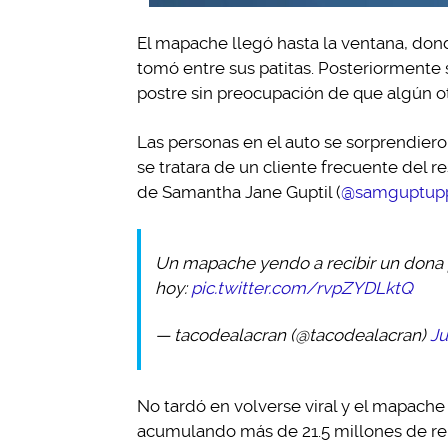
El mapache llegó hasta la ventana, don
tomó entre sus patitas. Posteriormente
postre sin preocupación de que algún o
Las personas en el auto se sorprendier
se tratara de un cliente frecuente del r
de Samantha Jane Guptil (
@samguptup
Un mapache yendo a recibir un dona po
hoy:
pic.twitter.com/rvpZYDLktQ
— tacodealacran (@tacodealacran)
Ju
No tardó en volverse viral y el mapache
acumulando más de 21.5 millones de rep