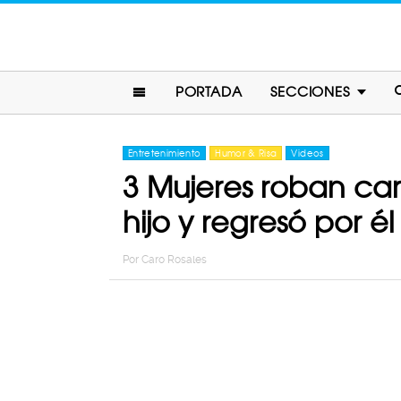
PORTADA
SECCIONES
Entretenimiento
Humor & Risa
Videos
3 Mujeres roban carr
hijo y regresó por él
Por
Caro Rosales