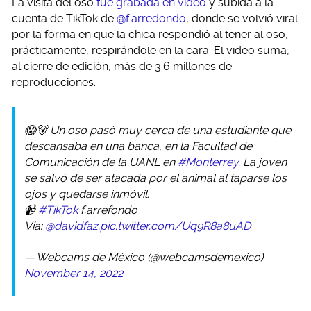
La visita del oso
fue grabada en video
y subida a la
cuenta de TikTok de
@f.arredondo
, donde se volvió viral
por la forma en que la chica respondió al tener al oso,
prácticamente, respirándole en la cara. El video suma,
al cierre de edición, más de 3.6 millones de
reproducciones.
😱🐻 Un oso pasó muy cerca de una estudiante que
descansaba en una banca, en la Facultad de
Comunicación de la UANL en
#Monterrey
. La joven
se salvó de ser atacada por el animal al taparse los
ojos y quedarse inmóvil.
📹
#TikTok
f.arrefondo
Vía:
@davidfaz
.
pic.twitter.com/Uq9R8a8uAD
— Webcams de México (@webcamsdemexico)
November 14, 2022