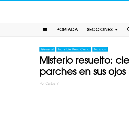
PORTADA
SECCIONES
General
Increíble Pero Cierto
Noticias
Misterio resuelto: ci
parches en sus ojos
Por
Carlos Y