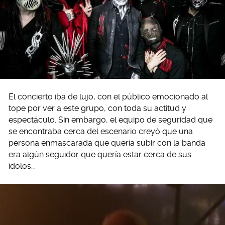
El concierto iba de lujo, con el público emocionado al
tope por ver a este grupo, con toda su actitud y
espectáculo. Sin embargo, el equipo de seguridad que
se encontraba cerca del escenario creyó que una
persona enmascarada que quería subir con la banda
era algún seguidor que quería estar cerca de sus
ídolos…