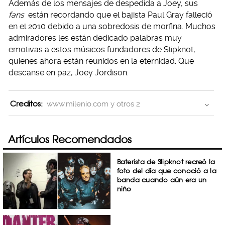
Además de los mensajes de despedida a Joey, sus
fans
están recordando que el bajista Paul Gray falleció
en el 2010 debido a una sobredosis de morfina. Muchos
admiradores les están dedicado palabras muy
emotivas a estos músicos fundadores de Slipknot,
quienes ahora están reunidos en la eternidad. Que
descanse en paz, Joey Jordison.
Creditos:
www.milenio.com y otros 2
Artículos Recomendados
Baterista de Slipknot recreó la
foto del día que conoció a la
banda cuando aún era un
niño