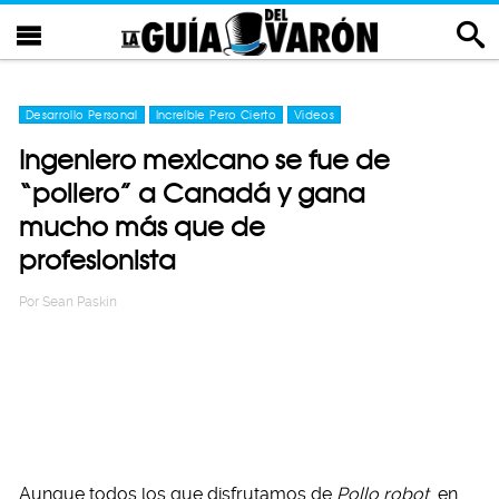
Desarrollo Personal
Increíble Pero Cierto
Videos
Ingeniero mexicano se fue de
“pollero” a Canadá y gana
mucho más que de
profesionista
Por
Sean Paskin
Aunque todos los que disfrutamos de
Pollo robot
en