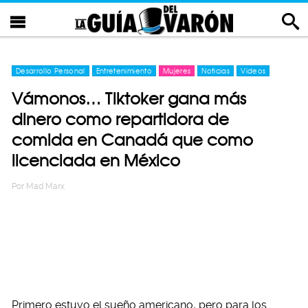
Desarrollo Personal
Entretenimiento
Mujeres
Noticias
Videos
Vámonos… Tiktoker gana más
dinero como repartidora de
comida en Canadá que como
licenciada en México
Por
Mad Marx
Primero estuvo el sueño americano, pero para los