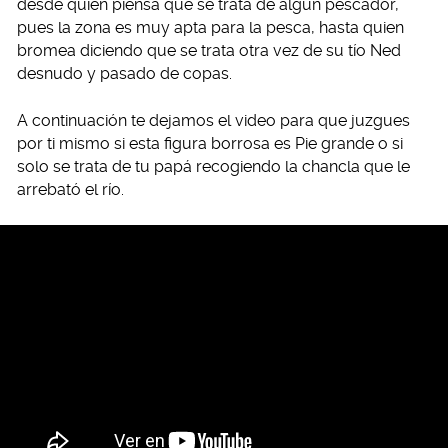
desde quien piensa que se trata de algún pescador,
pues la zona es muy apta para la pesca, hasta quien
bromea diciendo que se trata otra vez de su tío Ned
desnudo y pasado de copas.
A continuación te dejamos el video para que juzgues
por ti mismo si esta figura borrosa es Pie grande o si
solo se trata de tu papá recogiendo la chancla que le
arrebató el río.