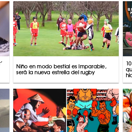
’
10
Niño en modo bestial es Imparable,
qu
será la nueva estrella del rugby
hi